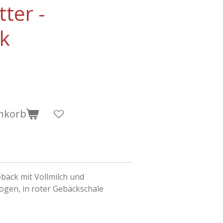
ter -
ck
nkorb
bäck mit Vollmilch und
ogen, in roter Gebäckschale