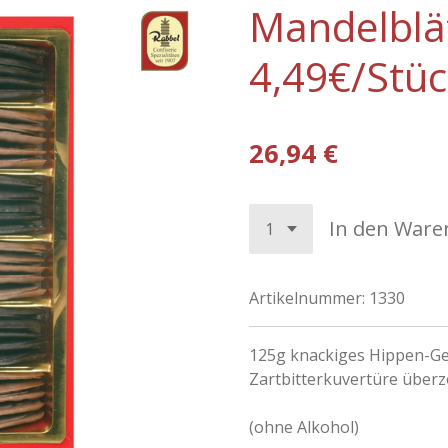
Mandelblät
4,49€/Stü
26,94 €
In den Ware
Artikelnummer:
1330
125g knackiges Hippen-Ge
Zartbitterkuvertüre überz
(ohne Alkohol)