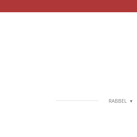
Zum
Hauptinhalt
springen
RABBEL