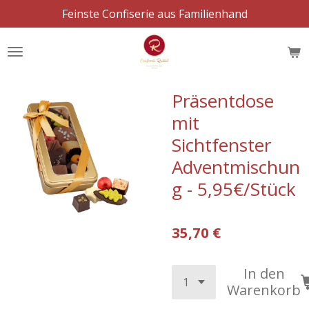
Feinste Confiserie aus Familienhand
Zum
Hauptinhalt
springen
Präsentdose
mit
Sichtfenster
Adventmischun
g - 5,95€/Stück
35,70 €
In den
Warenkorb