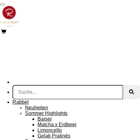
Zum
Hauptinhalt
springen
Rabbel
Neuheiten
Sommer Highlights
Baiser
Matcha x Erdbeer
Limoncello
Gelati Pralinés