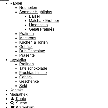
Rabbel
Neuheiten
Sommer Highlights
Baiser
Matcha x Erdbeer
Limoncello
Gelati Pralinés
Pralinen
Macarons
Kuchen & Torten
Gebäck
Dub Chocolate
Präsente
Leysieffer
Pralinen
Tafelschokolade
Fruchtaufstriche
Gebäck
Geschenke
Sekt
Kontakt
Mediathek
Konto
Suche
Warenkorb