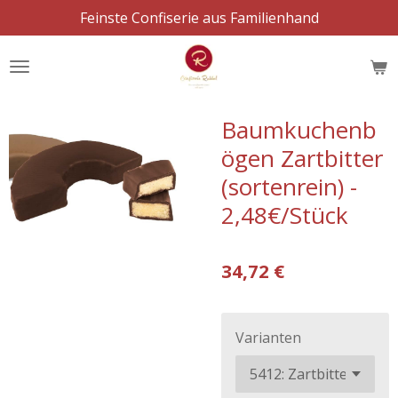
Feinste Confiserie aus Familienhand
Zum
Hauptinhalt
springen
Baumkuchenb
ögen Zartbitter
(sortenrein) -
2,48€/Stück
34,72 €
Varianten