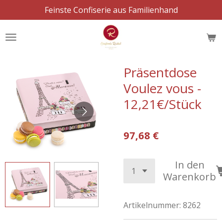
Feinste Confiserie aus Familienhand
Zum
Hauptinhalt
springen
Präsentdose
Voulez vous -
12,21€/Stück
97,68 €
In den
Warenkorb
Artikelnummer:
8262