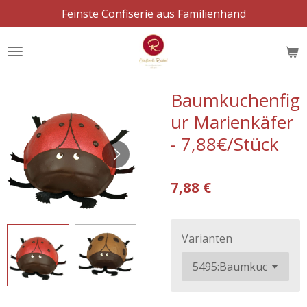
Feinste Confiserie aus Familienhand
Zum
Hauptinhalt
springen
Baumkuchenfig
ur Marienkäfer
- 7,88€/Stück
7,88 €
Varianten