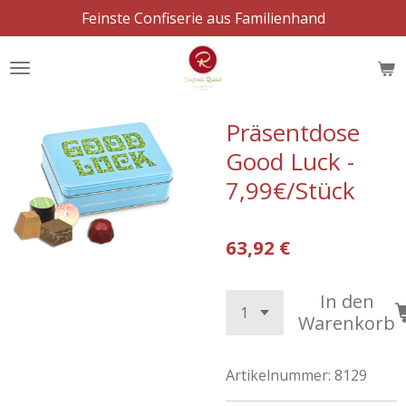
Feinste Confiserie aus Familienhand
Zum
Hauptinhalt
springen
Präsentdose
Good Luck -
7,99€/Stück
63,92 €
In den
Warenkorb
Artikelnummer:
8129