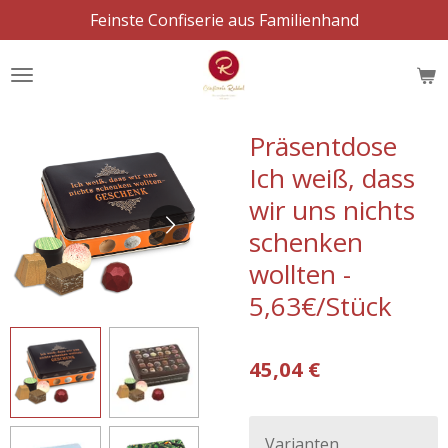
Feinste Confiserie aus Familienhand
Zum
Hauptinhalt
springen
Präsentdose
Ich weiß, dass
wir uns nichts
schenken
wollten -
5,63€/Stück
45,04 €
Varianten