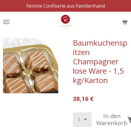
Feinste Confiserie aus Familienhand
Zum
Hauptinhalt
springen
Baumkuchensp
itzen
Champagner
lose Ware - 1,5
kg/Karton
38,16 €
In den
Warenkorb