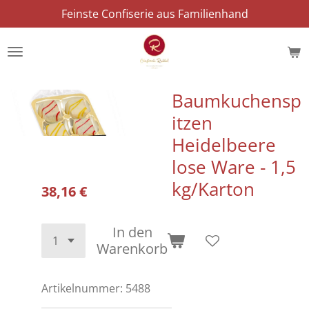
Feinste Confiserie aus Familienhand
Zum
Hauptinhalt
springen
Baumkuchensp
itzen
Heidelbeere
lose Ware - 1,5
kg/Karton
38,16 €
In den
Warenkorb
Artikelnummer:
5488