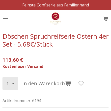
Feinste Confiserie aus Familienhand
Zum
Hauptinhalt
springen
Döschen Spruchreifserie Ostern 4er
Set - 5,68€/Stück
113,60 €
Kostenloser Versand
In den Warenkorb
Artikelnummer:
6194