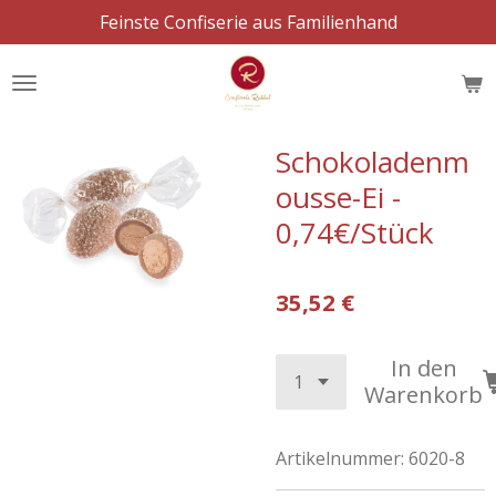
Feinste Confiserie aus Familienhand
Zum
Hauptinhalt
springen
Schokoladenm
ousse-Ei -
0,74€/Stück
35,52 €
In den
Warenkorb
Artikelnummer:
6020-8