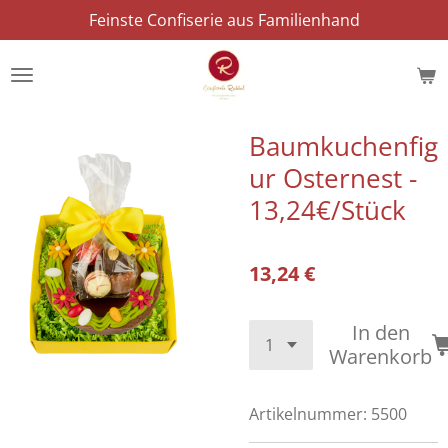
Feinste Confiserie aus Familienhand
Zum
Hauptinhalt
springen
Baumkuchenfig
ur Osternest -
13,24€/Stück
13,24 €
In den
Warenkorb
Artikelnummer:
5500