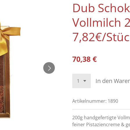
Dub Schok
Vollmilch 
7,82€/Stüc
70,38 €
In den Ware
Artikelnummer:
1890
200g handgefertigte Vollm
feiner Pistaziencreme & g