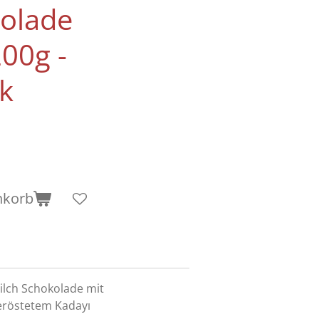
olade
200g -
k
nkorb
ilch Schokolade mit
eröstetem Kadayı