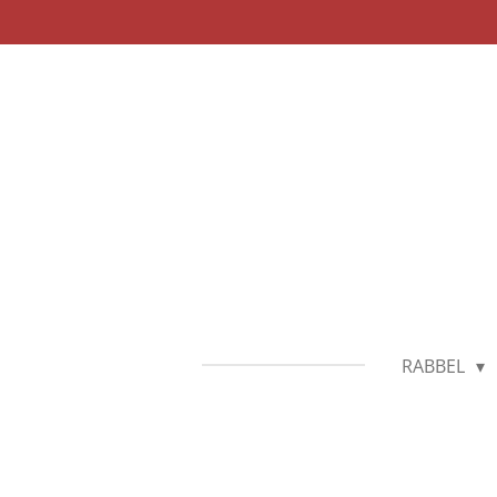
Zum
Hauptinhalt
springen
RABBEL