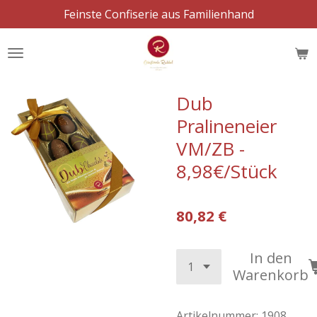
Feinste Confiserie aus Familienhand
Zum
Hauptinhalt
springen
Dub
Pralineneier
VM/ZB -
8,98€/Stück
80,82 €
In den
Warenkorb
Artikelnummer:
1908