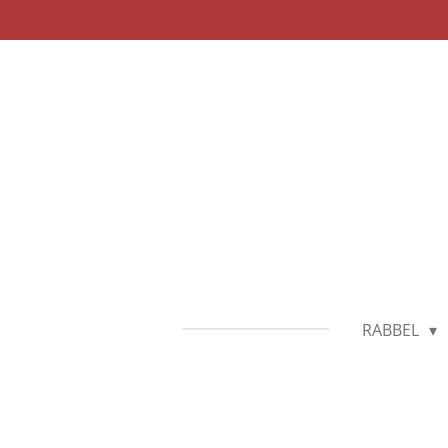
Zum
Hauptinhalt
springen
RABBEL