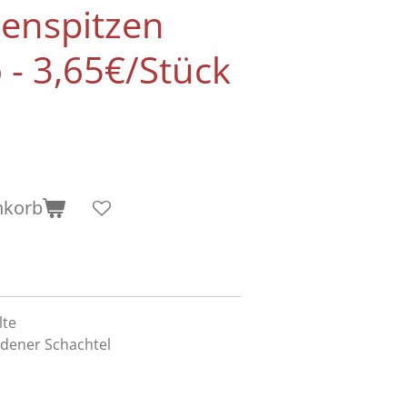
enspitzen
 - 3,65€/Stück
nkorb
lte
dener Schachtel