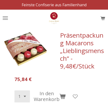
Feinste Confiserie aus Familienhand
Zum
Hauptinhalt
springen
Präsentpackun
g Macarons
„Lieblingsmens
ch“ -
9,48€/Stück
75,84 €
In den
Warenkorb