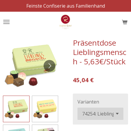
Feinste Confiserie aus Familienhand
Zum
Hauptinhalt
springen
Präsentdose
Lieblingsmensc
h - 5,63€/Stück
45,04 €
Varianten