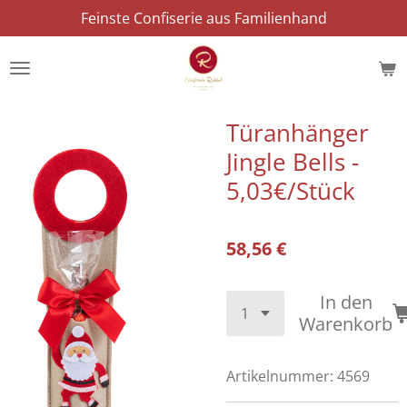
Feinste Confiserie aus Familienhand
Zum
Hauptinhalt
springen
Türanhänger
Jingle Bells -
5,03€/Stück
58,56 €
In den
Warenkorb
Artikelnummer:
4569