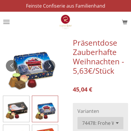
Feinste Confiserie aus Familienhand
Zum
Hauptinhalt
springen
Präsentdose
Zauberhafte
Weihnachten -
5,63€/Stück
45,04 €
Varianten