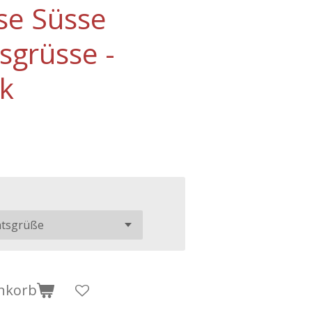
se Süsse
sgrüsse -
ck
nkorb