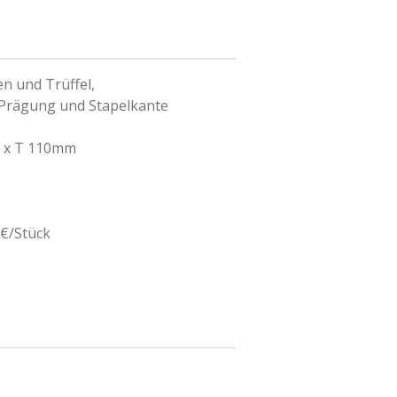
n und Trüffel,
-Prägung und Stapelkante
 x T 110mm
€/Stück