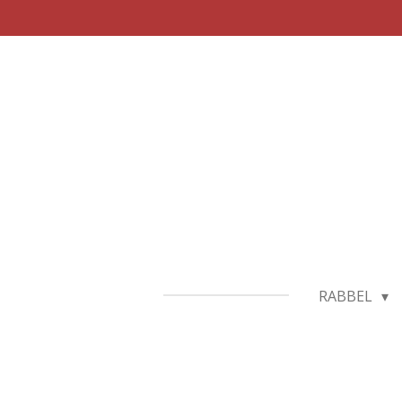
Zum
Hauptinhalt
springen
RABBEL