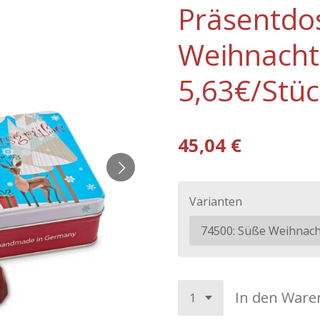
Präsentdo
Weihnacht
5,63€/Stü
45,04 €
Varianten
In den Ware