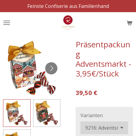
Feinste Confiserie aus Familienhand
Zum
Hauptinhalt
springen
Präsentpackun
g
Adventsmarkt -
3,95€/Stück
39,50 €
Varianten