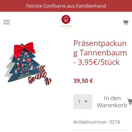
Feinste Confiserie aus Familienhand
Zum
Hauptinhalt
springen
Präsentpackun
g Tannenbaum
- 3,95€/Stück
39,50 €
In den
Warenkorb
Artikelnummer:
9218