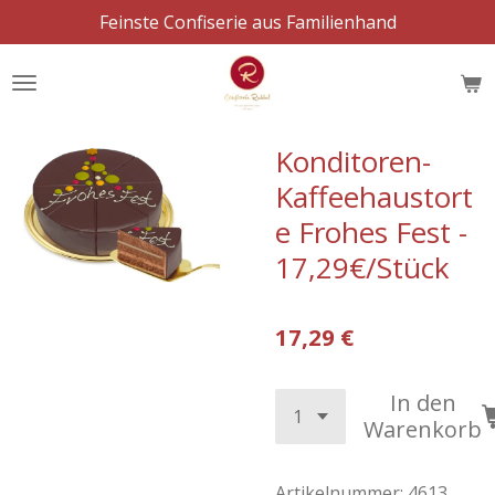
Feinste Confiserie aus Familienhand
Zum
Hauptinhalt
springen
Konditoren-
Kaffeehaustort
e Frohes Fest -
17,29€/Stück
17,29 €
In den
Warenkorb
Artikelnummer:
4613