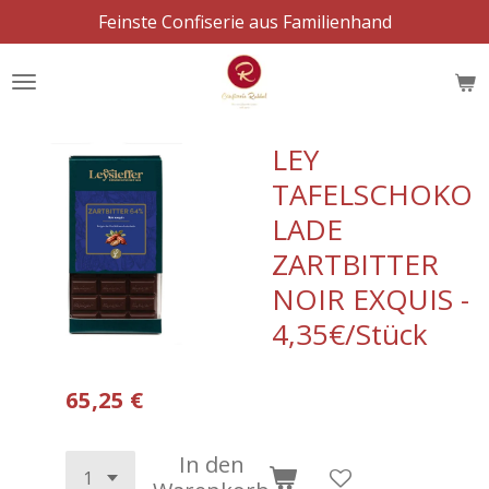
Feinste Confiserie aus Familienhand
Zum
Hauptinhalt
springen
LEY
TAFELSCHOKO
LADE
ZARTBITTER
NOIR EXQUIS -
4,35€/Stück
65,25 €
In den