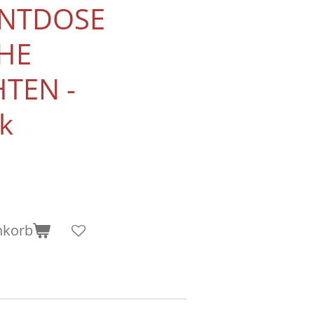
ENTDOSE
HE
TEN -
k
nkorb