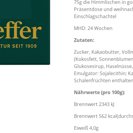
75g die Himmlischen in g
Präsentdose und weihnach
Einschlagschachtel
MHD: 24 Wochen
Zutaten:
Zucker, Kakaobutter, Vollm
(Kokosfett, Sonnenblumen
Glukosesirup, Haselnüsse,
Emulgator: Sojalecithin; 
Schalenfrüchten enthalten.
Nährwerte (pro 100g):
Brennwert 2343 kJ
Brennwert 562 kcal(durchs
Eiweiß 4,0g