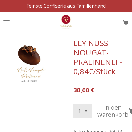
Feinste Confiserie aus Familienhand
Zum
Hauptinhalt
springen
LEY NUSS-
NOUGAT-
PRALINENEI -
0,84€/Stück
30,60 €
In den
Warenkorb
Artikelnummer:
26023