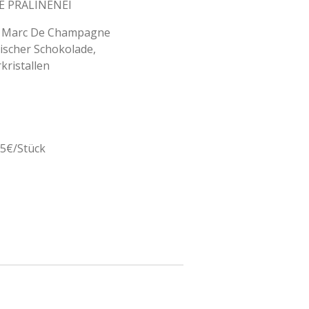
 PRALINENEI
m Marc De Champagne
gischer Schokolade,
kristallen
85€/Stück