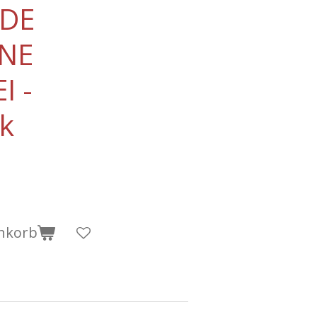
 DE
NE
I -
ck
nkorb