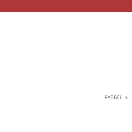
Zum
Hauptinhalt
springen
RABBEL