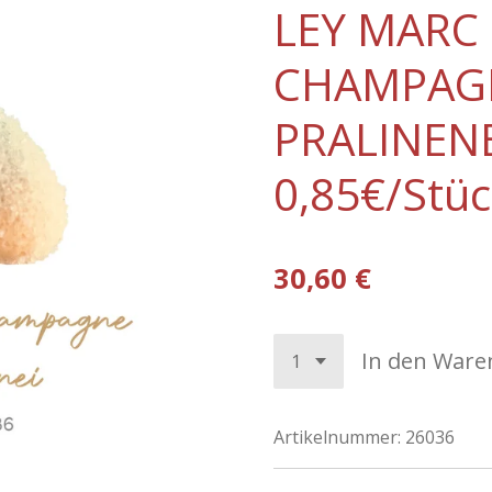
LEY MARC
CHAMPAG
PRALINENE
0,85€/Stü
30,60 €
In den Ware
Artikelnummer:
26036